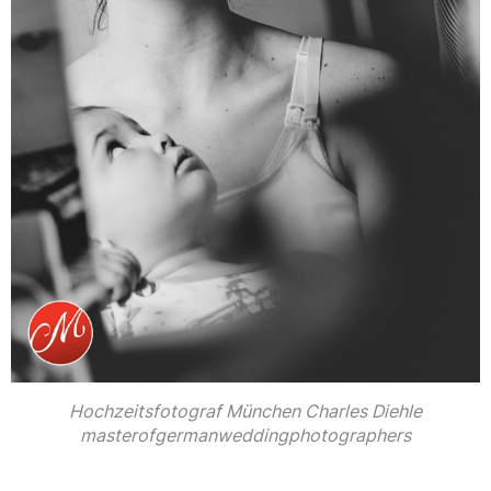
Hochzeitsfotograf München Charles Diehle
masterofgermanweddingphotographers