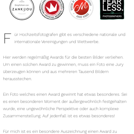
F
ür Hochzeitsfotografen gibt es verschiedene nationale und
internationale Vereinigungen und Wettwerbe.
Hier werden regelmäßig Awards für die besten Bilder verliehen.
Um einen solchen Award zu gewinnen, muss ein Foto eine Jury
überzeugen können und aus mehreren Tausend Bildern
herausstechen.
Ein Foto welches einen Award gewinnt hat etwas besonderes. Sei
es einen besonderen Moment der außergewöhnlich festgehalten
wurde, eine ungewöhnliche Perspektive oder auch komplexe
Zusammenstellung. Auf jedenfall ist es etwas besonderes!
Für mich ist es ein besondere Auszeichnung einen Award zu