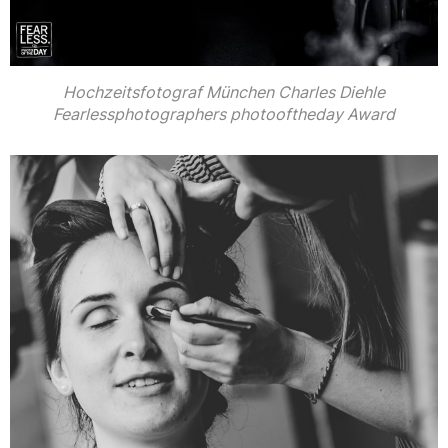
Hochzeitsfotograf München Charles Diehle
Fearlessphotographers photooftheday Award